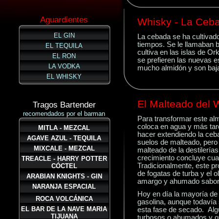
Aguardientes
Whisky - La Ceb
EL GIN
La
cebada se ha cultivado
tiempos. Se le llamaban b
EL TEQUILA
cultiva en las islas de Or
EL RON
se prefieren las nuevas 
LA VODKA
mucho almidón y son baja
EL WHISKY
El Malteado del 
Tragos
Bartender
recomendados por el barman
Para
transformar este al
coloca en agua y más tard
MITLA - MEZCAL
hacer extendiendo la ceb
AGAVE AZUL - TEQUILA
suelos de malteado, pero 
MIXCALE - MEZCAL
malteado de la destilerí
crecimiento concluye cua
TREACLE - HARRY POTTER
Tradicionalmente, este p
CÓCTEL
de fogatas de turba y el o
ARABIAN KNIGHTS - GIN
amargo y ahumado sabor
NARANJA ESPACIAL
Hoy en día la mayoría de
ROCA VOLCÁNICA
gasolina, aunque todavía
EL BAR DE LA NAVE MARIA
esta fase de secado. Al
TIJUANA
turbosos o ahumados y ot