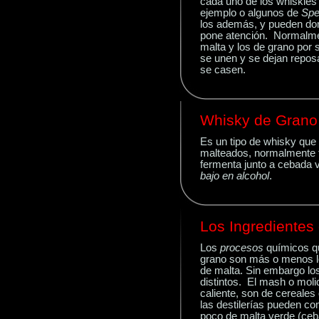
cada uno de los whiskies 
ejemplo o algunos de
Spe
los además, y pueden dom
pone atención. Normalme
malta y los de grano por
se unen y se dejan repos
se casen.
Whisky de Grano
Es
un
tipo de whisky que 
malteados, normalmente t
fermenta junto a cebada
bajo en alcohol
.
Los Ingredientes
Los
procesos
químicos qu
grano son más o menos l
de malta. Sin embargo los
distintos. El mash o mol
caliente, son de cereales
las destilerías pueden co
poco de malta verde (ce