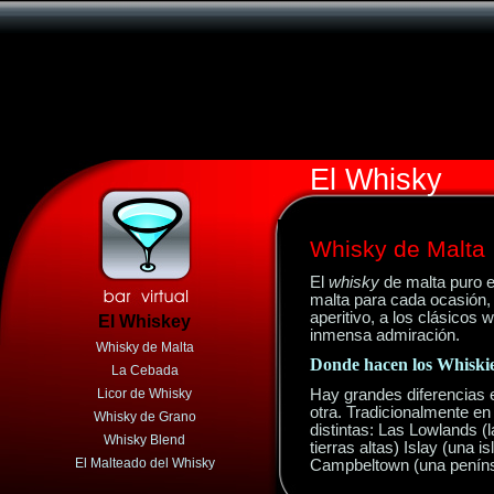
El Whisky
Whisky de Malta
El
whisky
de
malta puro 
malta para cada ocasión, 
aperitivo, a los clásicos
El Whiskey
inmensa admiración.
Whisky de Malta
Donde hacen los Whiski
La Cebada
Licor de Whisky
Hay
grandes
diferencias 
otra. Tradicionalmente en
Whisky de Grano
distintas: Las Lowlands (l
Whisky Blend
tierras altas) Islay (una 
El Malteado del Whisky
Campbeltown (una penínsu