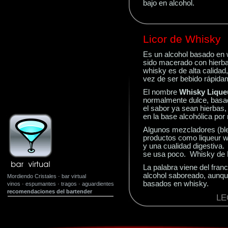
bajo en alcohol.
Licor de Whisky
Es un
alcohol
basado en w
sido macerado con hierbas,
whisky es de alta calidad
vez de ser bebido rápida
El
nombre
Whisky Lique
normalmente dulce, basad
el sabor ya sean hierbas, 
en la base alcohólica por 
Algunos
mezcladores (ble
productos como liqueur wh
y una cualidad digestiva.
se usa poco. Whisky de Li
La
palabra
viene del franc
alcohol saboreado, aunque
Mordiendo Cristales · bar virtual
basados en whisky.
vinos
·
espumantes
·
tragos
·
aguardientes
recomendaciones del bartender
LE