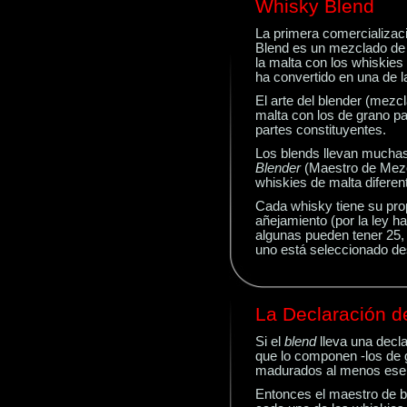
Whisky Blend
La
primera
comercializaci
Blend es un mezclado de 
la malta con los whiskies
ha convertido en una de 
El arte
del blender (mezc
malta con los de grano pa
partes constituyentes.
Los
blends llevan muchas
Blender
(Maestro de Mezc
whiskies de malta diferen
Cada
whisky tiene su pro
añejamiento (por la ley h
algunas pueden tener 25, 
uno está seleccionado des
La Declaración d
Si el
blend
lleva
una
decla
que lo componen -los de 
madurados al menos ese 
Entonces
el maestro de 