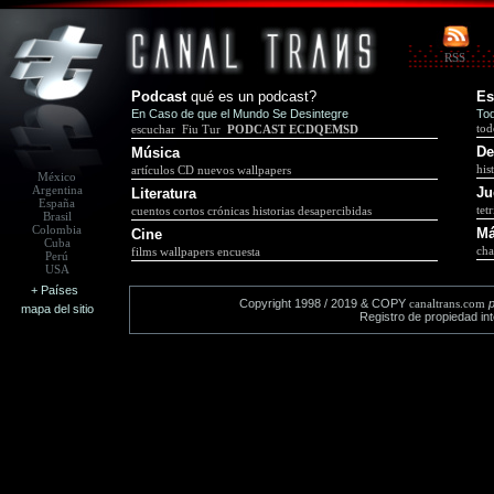
RSS
Podcast
qué es un podcast?
Es
En Caso de que el Mundo Se Desintegre
Tod
tod
escuchar
Fiu Tur
PODCAST ECDQEMSD
De
Música
his
artículos
CD nuevos
wallpapers
México
Argentina
Ju
Literatura
España
tetr
cuentos cortos
crónicas
historias desapercibidas
Brasil
Colombia
M
Cine
Cuba
cha
films
wallpapers
encuesta
Perú
USA
+ Países
Copyright 1998 / 2019 & COPY
canaltrans.com
mapa del sitio
Registro de propiedad in