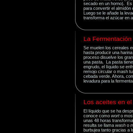
secado en un horno). Es
para convertir el almidón
Luego se le añade la lev
transforma el azúcar en a
La Fermentación
Se
muelen
los cereales e
hasta producir una harina
proceso disuelve los gran
una pasta. La pasta tiene
engrudo, el líquido se enf
remojo circular o mash t
cebada verde. Ahora, com
levadura para la fermenta
Los aceites en e
El
líquido
que se ha despr
conoce como
wort
o most
unas 48 horas transforma 
resulta se llama
wash
o
m
burbujea tanto gracias a 