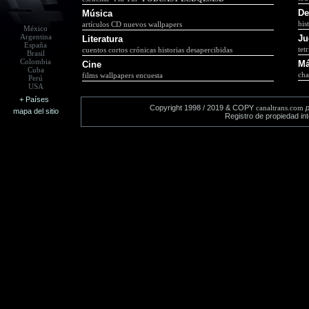
De
Música
his
artículos
CD nuevos
wallpapers
México
Argentina
Ju
Literatura
España
tetr
cuentos cortos
crónicas
historias desapercibidas
Brasil
Colombia
M
Cine
Cuba
cha
films
wallpapers
encuesta
Perú
USA
+ Países
Copyright 1998 / 2019 & COPY
canaltrans.com
mapa del sitio
Registro de propiedad in