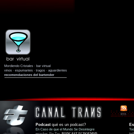
Mordiendo Cristales · bar virtual
vinos
·
espumantes
·
tragos
·
aguardientes
recomendaciones del bartender
RSS
Podcast
qué es un podcast?
Es
En Caso de que el Mundo Se Desintegre
Tod
tod
escuchar
Fiu Tur
PODCAST ECDQEMSD