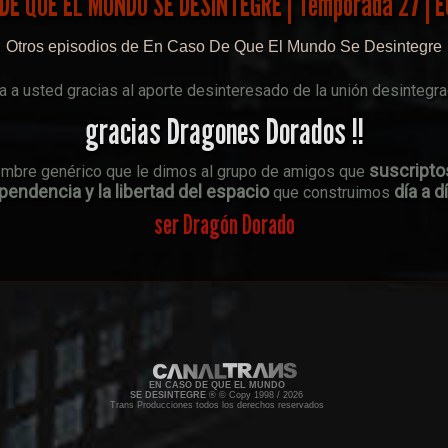
DE QUE EL MUNDO SE DESINTEGRE | Temporada 27 |
Otros episodios de En Caso De Que El Mundo Se Desintegre
a usted gracias al aporte desinteresado de la unión desintegr
gracias Dragones Dorados !!
suscripto
ombre genérico que le dimos al grupo de amigos que
endencia y la libertad del espacio
día a d
que construimos
ser Dragón Dorado
EN CASO DE QUE EL MUNDO
SE DESINTEGRE
® © Copy 1998 / 2026
Trans Producciones todos los derechos reservados