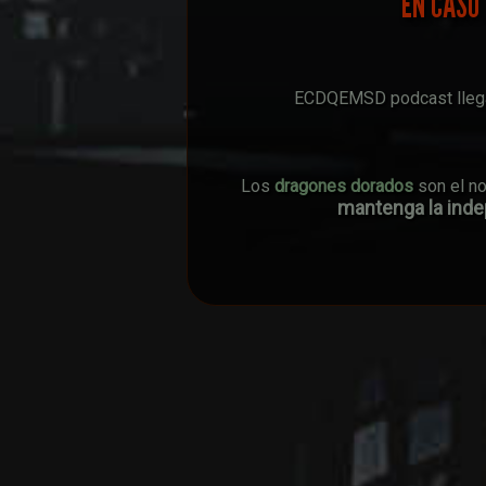
EN CASO 
ECDQEMSD podcast llega 
Los
dragones dorados
son el n
mantenga la indep