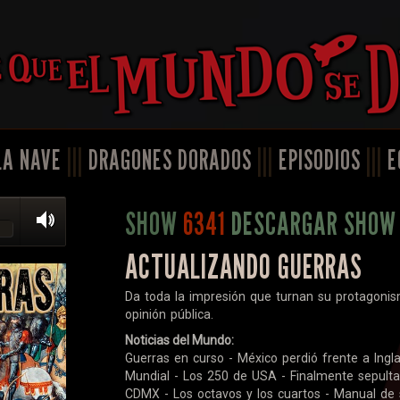
LA NAVE
|||
DRAGONES DORADOS
|||
EPISODIOS
|||
E
SHOW
6341
DESCARGAR SHOW
ACTUALIZANDO GUERRAS
Da toda la impresión que turnan su protagonism
opinión pública.
Noticias del Mundo:
Guerras en curso - México perdió frente a Inglat
Mundial - Los 250 de USA - Finalmente sepultan
CDMX - Los octavos y los cuartos - Manual de 