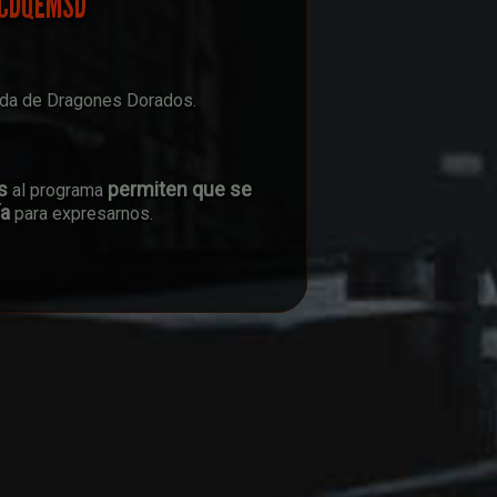
 ECDQEMSD
ada de Dragones Dorados.
s
permiten que se
al programa
ía
para expresarnos.