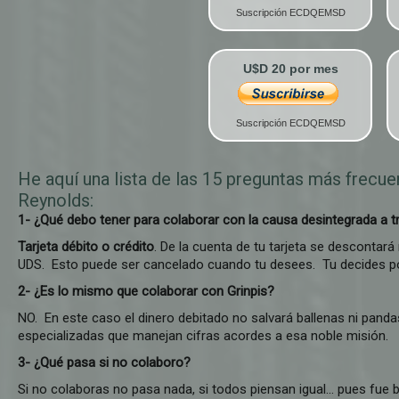
Suscripción ECDQEMSD
U$D 20 por mes
Suscripción ECDQEMSD
He aquí una lista de las 15 preguntas más frecu
Reynolds:
1- ¿Qué debo tener para colaborar con la causa desintegrada a t
Tarjeta débito o crédito
. De la cuenta de tu tarjeta se descontará
UDS. Esto puede ser cancelado cuando tu desees. Tu decides p
2- ¿Es lo mismo que colaborar con Grinpis?
NO. En este caso el dinero debitado no salvará ballenas ni pand
especializadas que manejan cifras acordes a esa noble misión.
3- ¿Qué pasa si no colaboro?
Si no colaboras no pasa nada, si todos piensan igual... pues fue