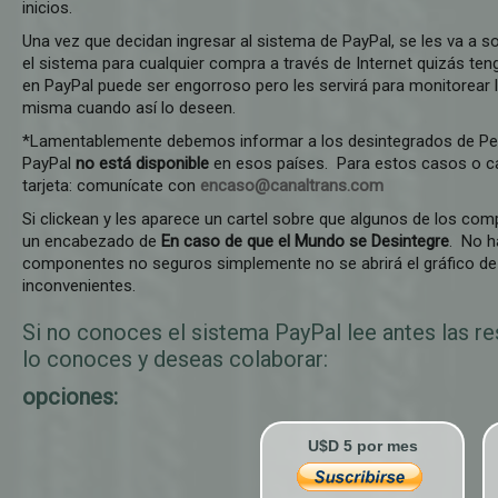
inicios.
Una vez que decidan ingresar al sistema de PayPal, se les va a sol
el sistema para cualquier compra a través de Internet quizás tenga
en PayPal puede ser engorroso pero les servirá para monitorear l
misma cuando así lo deseen.
*Lamentablemente debemos informar a los desintegrados de Perú
PayPal
no está disponible
en esos países. Para estos casos o ca
tarjeta: comunícate con
encaso@canaltrans.com
Si clickean y les aparece un cartel sobre que algunos de los co
un encabezado de
En caso de que el Mundo se Desintegre
. No h
componentes no seguros simplemente no se abrirá el gráfico de
inconvenientes.
Si no conoces el sistema PayPal lee antes las re
lo conoces y deseas colaborar:
opciones:
U$D 5 por mes