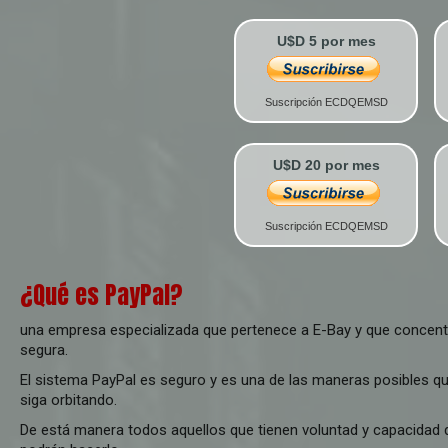
U$D 5 por mes
Suscripción ECDQEMSD
U$D 20 por mes
Suscripción ECDQEMSD
¿Qué es PayPal?
una empresa especializada que pertenece a E-Bay y que concentr
segura.
El sistema PayPal es seguro y es una de las maneras posibles 
siga orbitando.
De está manera todos aquellos que tienen voluntad y capacidad