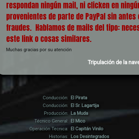
respondan ningún mail, ni clicken en ningú
provenientes de parte de PayPal sin antes 
fraudes. Hablamos de mails del tipo: nece
este link o cosas similares.
Muchas gracias por su atención
Tripulación de la nav
Conducción:
El Pirata
Conducción:
El Sr. Lagartija
Producción:
La Muda
Técnico General:
El Mico
Operación Tecnica:
El Capitán Vinilo
Historias:
Los Desintegrados