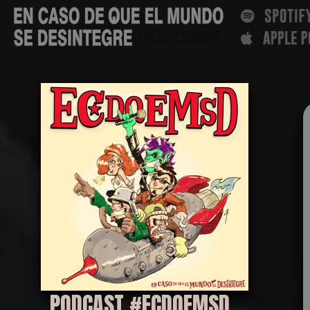
PODCAST
#ECDQEMSD