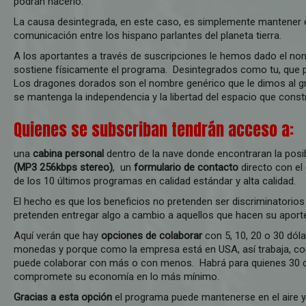
podrán hacerlo.
La causa desintegrada, en este caso, es simplemente mantener el
comunicación entre los hispano parlantes del planeta tierra.
A los aportantes a través de suscripciones le hemos dado el n
sostiene físicamente el programa. Desintegrados como tu, que po
Los dragones dorados son el nombre genérico que le dimos al g
se mantenga la independencia y la libertad del espacio que const
Quienes se subscriban tendrán acceso a:
una
cabina personal
dentro de la nave donde encontraran la posib
(MP3 256kbps stereo)
, un
formulario de contacto
directo con el
de los 10 últimos programas en calidad estándar y alta calidad.
El hecho es que los beneficios no pretenden ser discriminatorios
pretenden entregar algo a cambio a aquellos que hacen su aporte
Aquí verán que hay
opciones de colaborar
con 5, 10, 20 o 30 dól
monedas y porque como la empresa está en USA, así trabaja, co
puede colaborar con más o con menos. Habrá para quienes 30 dó
compromete su economía en lo más mínimo.
Gracias a esta opción
el programa puede mantenerse en el aire y