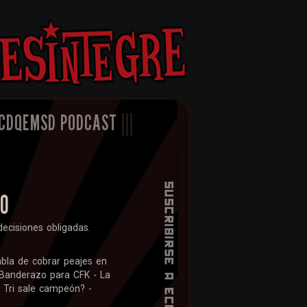
CDQEMSD PODCAST
|||
ÑO
ecisiones obligadas.
abla de cobrar peajes en
Banderazo para CFK - La
l Tri sale campeón? -