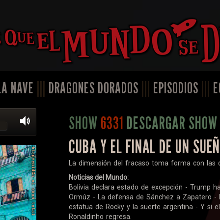
LA NAVE
|||
DRAGONES DORADOS
|||
EPISODIOS
|||
E
SHOW
6331
DESCARGAR SHOW
CUBA Y EL FINAL DE UN SUE
La dimensión del fracaso toma forma con las d
Noticias del Mundo:
Bolivia declara estado de excepción - Trump h
Ormúz - La defensa de Sánchez a Zapatero - 
estatua de Rocky y la suerte argentina - Y si e
Ronaldinho regresa.