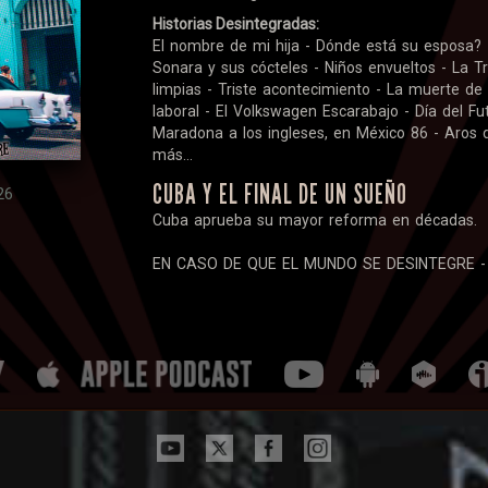
Historias Desintegradas:
El nombre de mi hija - Dónde está su esposa?
Sonara y sus cócteles - Niños envueltos - La Tr
limpias - Triste acontecimiento - La muerte d
laboral - El Volkswagen Escarabajo - Día del Fut
Maradona a los ingleses, en México 86 - Aros d
más...
CUBA Y EL FINAL DE UN SUEÑO
26
Cuba aprueba su mayor reforma en décadas.
EN CASO DE QUE EL MUNDO SE DESINTEGRE -