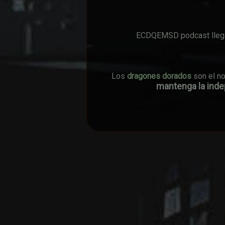
ECDQEMSD podcast llega 
Los
dragones dorados
son el n
mantenga la indep