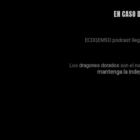
EN CASO 
ECDQEMSD podcast llega 
Los
dragones dorados
son el n
mantenga la indep