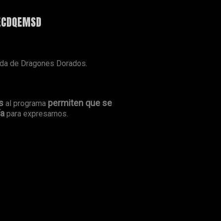
 ECDQEMSD
ada de Dragones Dorados.
s
permiten que se
al programa
ía
para expresarnos.