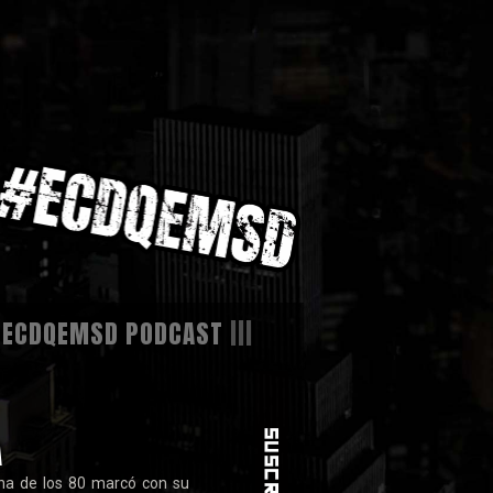
|
ECDQEMSD PODCAST
|||
A
ena de los 80 marcó con su