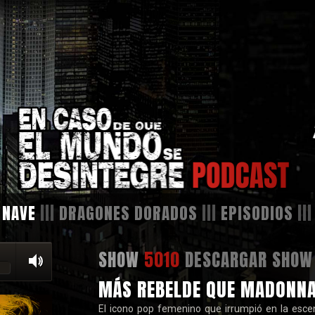
 NAVE
|||
DRAGONES DORADOS
|||
EPISODIOS
||
SHOW
5010
DESCARGAR SHOW
MÁS REBELDE QUE MADONN
El icono pop femenino que irrumpió en la esc