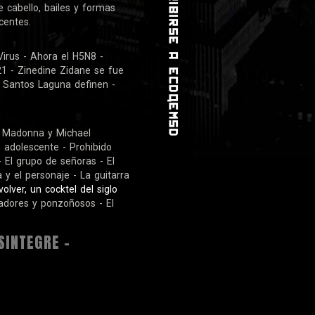
e cabello, bailes y formas
centes.
Virus - Ahora el H5N8 -
1 - Zinedine Zidane se fue
y Santos Laguna definen -
, Madonna y Michael
 adolescente - Prohibido
 El grupo de señoras - El
 y el personaje - La guitarra
olver, un cocktel del siglo
adores y ponzoñosos - El
SINTEGRE -