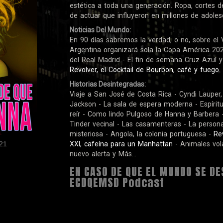
estética a toda una generación. Ropa, cortes d
de actuar que influyeron en millones de adoles
Noticias Del Mundo:
En 90 días sabremos la verdad, o no, sobre el 
Argentina organizará sola la Copa América 202
del Real Madrid - El fin de semana Cruz Azul 
Revolver, el Cocktail de Bourbon, café y fuego
.
Historias Desintegradas:
Viaje a San José de Costa Rica - Cyndi Lauper
Jackson - La sala de espera moderna - Espíritu
reír - Como lindo Pulgoso de Hanna y Barbera -
Tinder vecinal - Las casamenteras - La persona
misteriosa - Angola, la colonia portuguesa -
Rev
21
XXI, cafeína para un Manhattan
- Animales vol
nuevo alerta y Más...
EN CASO DE QUE EL MUNDO SE DE
ECDQEMSD Podcast