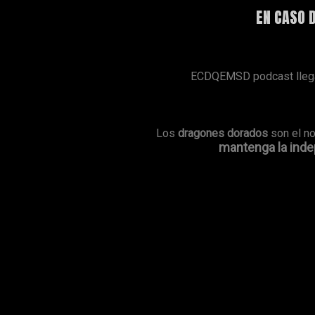
EN CASO 
ECDQEMSD podcast llega 
Los
dragones dorados
son el n
mantenga la indep