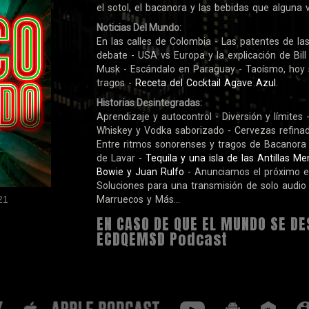
el sotol, el bacanora y las bebidas que alguna 
Noticias Del Mundo:
En las calles de Colombia - Las patentes de la
debate - USA vs Europa y la explicación de Bill
Musk - Escándalo en Paraguay - Taoísmo, hoy 
tragos -
Receta del Cocktail Agave Azul
.
Historias Desintegradas:
Aprendizaje y autocontrol - Diversión y límites 
Whiskey y Vodka saborizado - Cervezas refin
Entre ritmos sonorenses y tragos de Bacanora - 
de Lavar -
Tequila y una isla de las Antillas M
Bowie y Juan Rulfo
- Anunciamos el próximo en
Soluciones para una transmisión de solo audio 
21
Marruecos y Más...
EN CASO DE QUE EL MUNDO SE DE
ECDQEMSD Podcast