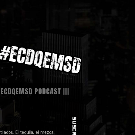
|
ECDQEMSD PODCAST
|||
W
ilados. El tequila, el mezcal,