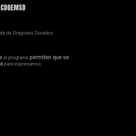
 ECDQEMSD
ada de Dragones Dorados.
s
permiten que se
al programa
ía
para expresarnos.