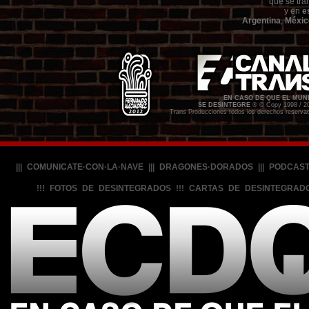
que se tra
y en
e
Argentina
,
Méxic
EN CASO DE QUE EL MU
SE DESINTEGRE
® © Copy 1998 / 2
Trans Producciones todos los derechos reserva
|||
COMUNICATE·CON·LA·NAVE
|||
DRAGONES·DORADOS
|||
PODCAS
!!!
FOTOS DE DESINTEGRADOS
!!!
CARTAS DE DESINTEGRAD