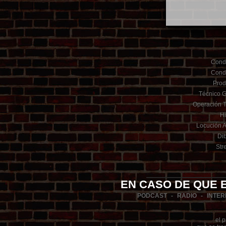
Cond
Cond
Prod
Técnico G
Operación T
Hi
Locución Ar
Dib
Str
EN CASO DE QUE 
PODCAST - RADIO - INTE
el 