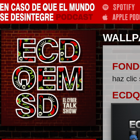
WALLP
FOND
haz clic
ECD