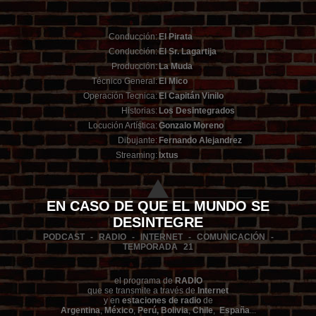
Conducción:
El Pirata
Conducción:
El Sr. Lagartija
Producción:
La Muda
Técnico General:
El Mico
Operación Tecnica:
El Capitán Vinilo
Historias:
Los Desintegrados
Locución Artística:
Gonzalo Moreno
Dibujante:
Fernando Alejandrez
Streaming:
Ixtus
EN CASO DE QUE EL MUNDO SE
DESINTEGRE
PODCAST - RADIO - INTERNET - COMUNICACIÓN -
TEMPORADA 21
el programa de
RADIO
que se transmite a través de
Internet
y en
estaciones de radio
de
Argentina
,
México
,
Perú, Bolivia
,
Chile
,
España
...