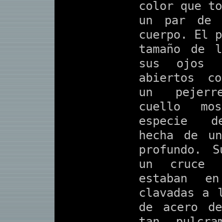
color que to
un par de 
cuerpo. El p
tamaño de 
sus ojos p
abiertos c
un pejer
cuello mo
especie d
hecha de u
profundo. S
un cruce 
estaban e
clavadas a 
de acero de
tan pulcra