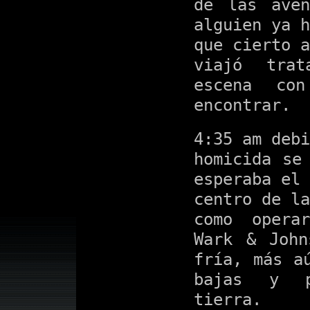
de las aven
alguien ya h
que cierto a
viajó tra
escena c
encontrar.
4:35 am debi
homicida se
esperaba el 
centro de la
como opera
Wark & John
fría, más a
bajas y p
tierra.