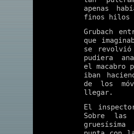
apenas hab
finos hilos 
Grubach ent
que imagina
se revolvió
pudiera ana
el macabro p
iban hacien
de los móv
llegar.
El inspecto
Sobre las 
gruesísima
punta con l