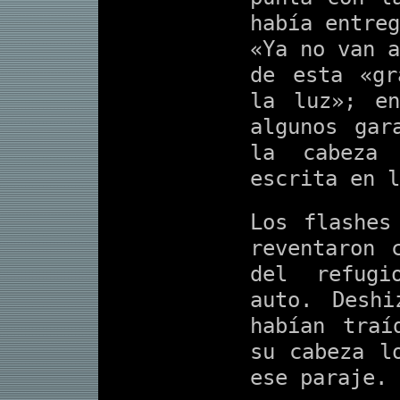
había entreg
«Ya no van a
de esta «gr
la luz»; e
algunos gar
la cabeza
escrita en l
Los flashes
reventaron 
del refugi
auto. Desh
habían traí
su cabeza l
ese paraje.