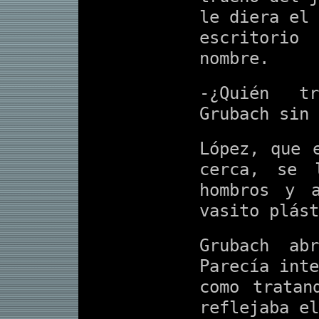
le diera el 
escritori
nombre.
-¿Quién t
Grubach sin 
López, que 
cerca, se 
hombros y 
vasito plást
Grubach ab
Parecía inte
como tratan
reflejaba el