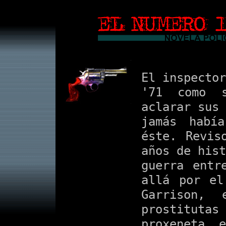
El inspector
'71 como 
aclarar sus 
jamás habí
éste. Revis
años de hist
guerra entr
allá por el
Garrison,
prostitut
proxeneta, e