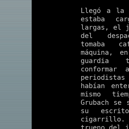
Llegó a la 
estaba car
largas, el 
del despa
tomaba c
máquina, e
guardia 
conformar 
periodis
habían ent
mismo tie
Grubach se 
su escrit
cigarrillo
trueno del j