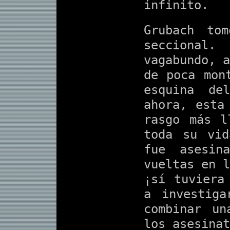
infinito.
Grubach to
seccional
vagabundo, a
de poca mon
esquina de
ahora, esta
rasgo más l
toda su vi
fue asesin
vueltas en l
¡sí tuviera
a investiga
combinar un
los asesinat