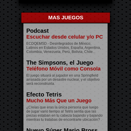
MAS JUEGOS
Podcast
Escuchar desde celular y/o PC
ECDQEMSD - Desintegrados de México,
Latinos en Estados Unidos, España, Argentina,
Colombia, Venezuela, Perú, Bolivia, Chile...
The Simpsons, el Juego
Teléfono Móvil como Consola
El juego situará al jugador en una Springfield
arrasada por un desastre nuclear, y el objetivo
será reconstruirla.
Efecto Tetris
Mucho Más Que un Juego
¿Creías que eras la única persona que luego
de jugar vario tiempo al Tetris sentía que las
piezas estaban en tu cabeza bajando y bajando
mientras tu tratabas de encontrarle ubicación? .
Nuevo Súper Mario Bross