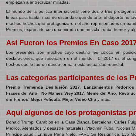
empiezan a entrecruzar miradas.
El mundo de la política internacional tiene dos o tres protagoni
líneas para hablar más de escándalo que de arte, el deporte no t
muchos hechos que protagonizaron el año representados en bande
Premios, expresado con una mirada que mezcla ironía, humor y alg
Así Fueron
los
Premios En Caso 201
Los presentes son muchos cuyo destino les colocó en posicio
declaraciones, que resonaron en el mundo. El 2017 es el con
hechos que le fueron dando forma a esta actualidad mundial.
Las categorías participantes de los 
Premio Tremenda Desilusión 2017
,
Lanzamientos Pedorros
Frases del Año
,
No Mames Wey 2017
,
Meme del Año
,
Revoluci
sin Frenos
,
Mejor Película
,
Mejor Video Clip
y más...
Aquí algunos de los protagonistas pr
Donald Trump, Cambios en la Casa Blanca, Barcelona, Carles Pui
México, Atentados y desastre naturales, Vladimir Putin, Nicolás M
Príncipe Saudí, Enrique Peña Nieto, FARC Se Resignifica, Evo Mora