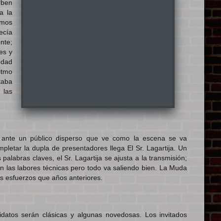
rben
a la
amos
ecía
nte;
es y
iudad
itmo
taba
 las
a ante un público disperso que ve como la escena se va
letar la dupla de presentadores llega El Sr. Lagartija. Un
alabras claves, el Sr. Lagartija se ajusta a la transmisión;
en las labores técnicas pero todo va saliendo bien. La Muda
s esfuerzos que años anteriores.
atos serán clásicas y algunas novedosas. Los invitados