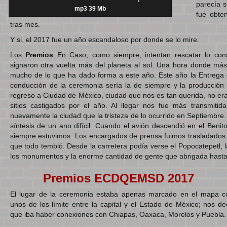
parecía s
mp3 39 Mb
fue obte
tras mes.
Y si, el 2017 fue un año escandaloso por donde se lo mire.
Los
Premios
En Caso, como siempre, intentan rescatar lo con
signaron otra vuelta más del planeta al sol. Una hora donde más
mucho de lo que ha dado forma a este año. Este año la Entrega 
conducción de la ceremonia sería la de siempre y la producción 
regreso a Ciudad de México, ciudad que nos es tan querida, no er
sitios castigados por el año. Al llegar nos fue más transmiti
nuevamente la ciudad que la tristeza de lo ocurrido en Septiem
síntesis de un ano difícil. Cuando el avión descendió en el Benit
siempre estuvimos. Los encargados de prensa fuimos trasladados ha
que todo tembló. Desde la carretera podía verse el Popocatepetl, 
los monumentos y la enorme cantidad de gente que abrigada hasta l
Premios ECDQEMSD 2017
El lugar de la ceremonia estaba apenas marcado en el mapa 
unos de los límite entre la capital y el Estado de México; nos de
que iba haber conexiones con Chiapas, Oaxaca, Morelos y Puebla.