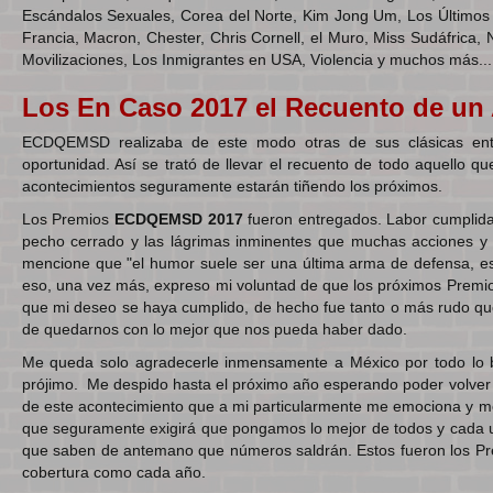
Escándalos Sexuales, Corea del Norte, Kim Jong Um, Los Últimos J
Francia, Macron, Chester, Chris Cornell, el Muro, Miss Sudáfric
Movilizaciones, Los Inmigrantes en USA, Violencia y muchos más...
Los En Caso 2017 el Recuento de un
ECDQEMSD realizaba de este modo otras de sus clásicas ent
oportunidad. Así se trató de llevar el recuento de todo aquello qu
acontecimientos seguramente estarán tiñendo los próximos.
Los Premios
ECDQEMSD 2017
fueron entregados. Labor cumplida 
pecho cerrado y las lágrimas inminentes que muchas acciones y 
mencione que "el humor suele ser una última arma de defensa, es
eso, una vez más, expreso mi voluntad de que los próximos Prem
que mi deseo se haya cumplido, de hecho fue tanto o más rudo que
de quedarnos con lo mejor que nos pueda haber dado.
Me queda solo agradecerle inmensamente a México por todo lo 
prójimo. Me despido hasta el próximo año esperando poder volver a
de este acontecimiento que a mi particularmente me emociona y me
que seguramente exigirá que pongamos lo mejor de todos y cada un
que saben de antemano que números saldrán. Estos fueron los Pr
cobertura como cada año.