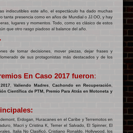
stas indiscutibles este año, el espectáculo ha dado muchas
uvo tanta presencia como en años de Mundial o JJ.OO, y hay
ras, lugares y momentos. Todo, como es clásico de estos
ún que otro rasgo piadoso al balance del año.
7
nes de tomar decisiones, mover piezas, dejar frases y
glomerado de sus protagonistas más destacados y de los
Premios En Caso 2017
fueron
:
 2017
,
Valiendo Madres
,
Cachondo en Recuperación
,
ón Científica de PTM, Premio Para Atrás en Motoneta y
incipales:
gdemont, Erdogan, Huracanes en el Caribe y Terremotos en
aduro, Macri y Cristina K, Temer el Salvado, El Spinner, El
les, Italia No Clasificó, Cristiano Ronaldo, Hollywood, los