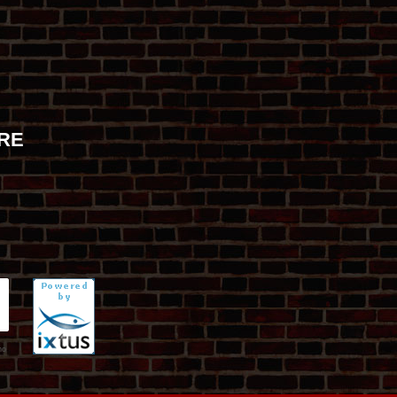
RE
no