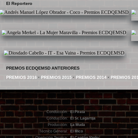
El Reportero
PREMOS ECDQEMSD ANTERIORES
PREMIOS 2016
·
PREMIOS 2015
·
PREMIOS 2014
·
PREMIOS 20
Conducción:
El Pirata
Conducción:
El Sr. Lagartija
Producción:
La Muda
Técnico General:
El Mico
Operación Tecnica:
El Capitán Vinilo