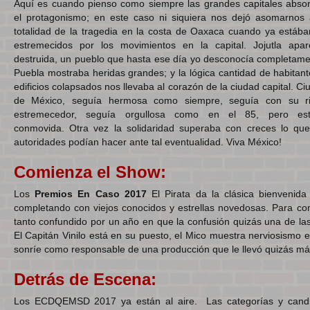
Aquí es cuando pienso como siempre las grandes capitales abso
el protagonismo; en este caso ni siquiera nos dejó asomarnos 
totalidad de la tragedia en la costa de Oaxaca cuando ya estáb
estremecidos por los movimientos en la capital. Jojutla apar
destruida, un pueblo que hasta ese día yo desconocía completame
Puebla mostraba heridas grandes; y la lógica cantidad de habitant
edificios colapsados nos llevaba al corazón de la ciudad capital. C
de México, seguía hermosa como siempre, seguía con su r
estremecedor, seguía orgullosa como en el 85, pero es
conmovida. Otra vez la solidaridad superaba con creces lo que
autoridades podían hacer ante tal eventualidad. Viva México!
Comienza el
Show
:
Los
Premios En Caso
2017
El Pirata da la clásica bienvenid
completando con viejos conocidos y estrellas novedosas. Para comp
tanto confundido por un año en que la confusión quizás una de las p
El Capitán Vinilo está en su puesto, el Mico muestra nerviosismo 
sonríe como responsable de una producción que le llevó quizás má
Detrás de Escena:
Los ECDQEMSD 2017 ya están al aire. Las categorías y candid