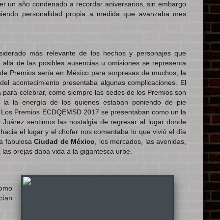
er un año condenado a recordar aniversarios, sin embargo
niendo personalidad propia a medida que avanzaba mes
siderado más relevante de los hechos y personajes que
 allá de las posibles ausencias u omisiones se representa
de Premios sería en México para sorpresas de muchos, la
del acontecimiento presentaba algunas complicaciones. El
a para celebrar, como siempre las sedes de los Premios son
da la la energía de los quienes estaban poniendo de pie
bre. Los Premios ECDQEMSD 2017 se presentaban como un la
o Juárez sentimos las nostalgia de regresar al lugar donde
cia el lugar y el chofer nos comentaba lo que vivió el día
la fabulosa
Ciudad de México
, los mercados, las avenidas,
as orejas daba vida a la gigantesca urbe.
como
cían