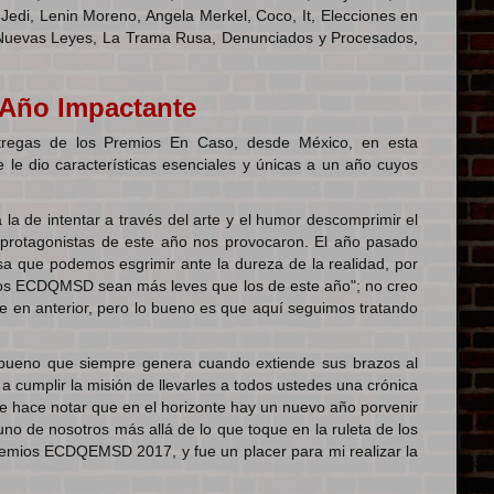
edi, Lenin Moreno, Angela Merkel, Coco, It, Elecciones en
a, Nuevas Leyes, La Trama Rusa, Denunciados y Procesados,
 Año Impactante
regas de los Premios En Caso, desde México, en esta
e le dio características esenciales y únicas a un año cuyos
la de intentar a través del arte y el humor descomprimir el
protagonistas de este año nos provocaron. El año pasado
a que podemos esgrimir ante la dureza de la realidad, por
ios ECDQMSD sean más leves que los de este año"; no creo
 en anterior, pero lo bueno es que aquí seguimos tratando
bueno que siempre genera cuando extiende sus brazos al
 cumplir la misión de llevarles a todos ustedes una crónica
 hace notar que en el horizonte hay un nuevo año porvenir
o de nosotros más allá de lo que toque en la ruleta de los
emios ECDQEMSD 2017, y fue un placer para mi realizar la