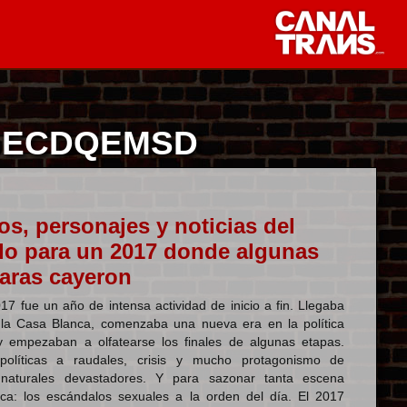
S ECDQEMSD
s, personajes y noticias del
o para un 2017 donde algunas
aras cayeron
17 fue un año de intensa actividad de inicio a fin. Llegaba
la Casa Blanca, comenzaba una nueva era en la política
y empezaban a olfatearse los finales de algunas etapas.
 políticas a raudales, crisis y mucho protagonismo de
naturales devastadores. Y para sazonar tanta escena
ica: los escándalos sexuales a la orden del día. El 2017