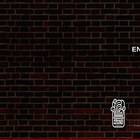
E
Tran