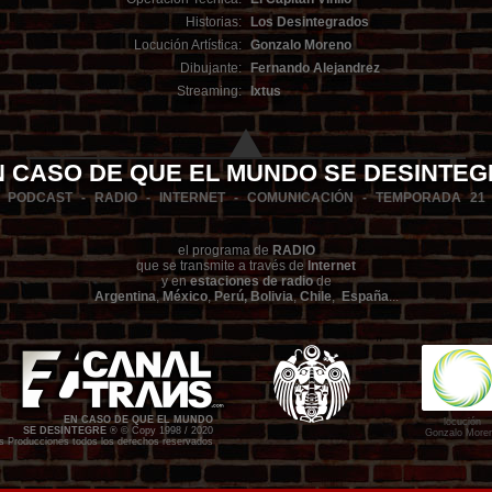
Historias:
Los Desintegrados
Locución Artística:
Gonzalo Moreno
Dibujante:
Fernando Alejandrez
Streaming:
Ixtus
N CASO DE QUE EL MUNDO SE DESINTEG
PODCAST - RADIO - INTERNET - COMUNICACIÓN - TEMPORADA 21
el programa de
RADIO
que se transmite a través de
Internet
y en
estaciones de radio
de
Argentina
,
México
,
Perú, Bolivia
,
Chile
,
España
...
"
EN CASO DE QUE EL MUNDO
locución
SE DESINTEGRE
® © Copy 1998 / 2020
Gonzalo More
s Producciones todos los derechos reservados