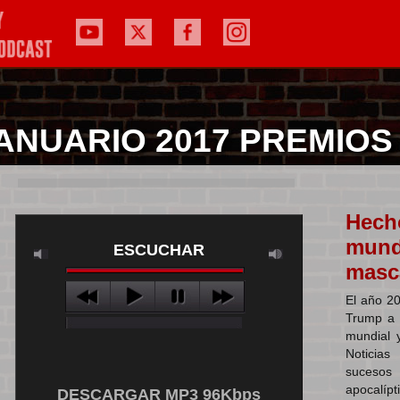
ANUARIO 2017 PREMIO
Hecho
mund
ESCUCHAR
masc
El año 20
Trump a 
mundial 
Noticias
sucesos 
apocalípt
DESCARGAR MP3 96Kbps