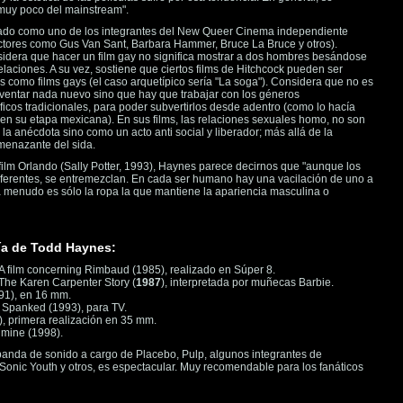
muy poco del mainstream".
ado como uno de los integrantes del New Queer Cinema independiente
ectores como Gus Van Sant, Barbara Hammer, Bruce La Bruce y otros).
idera que hacer un film gay no significa mostrar a dos hombres besándose
elaciones. A su vez, sostiene que ciertos films de Hitchcock pueden ser
 como films gays (el caso arquetípico sería "La soga"). Considera que no es
ventar nada nuevo sino que hay que trabajar con los géneros
icos tradicionales, para poder subvertirlos desde adentro (como lo hacía
en su etapa mexicana). En sus films, las relaciones sexuales homo, no son
 la anécdota sino como un acto anti social y liberador; más allá de la
menazante del sida.
ilm Orlando (Sally Potter, 1993), Haynes parece decirnos que "aunque los
ferentes, se entremezclan. En cada ser humano hay una vacilación de uno a
a menudo es sólo la ropa la que mantiene la apariencia masculina o
ía de Todd Haynes:
 A film concerning Rimbaud (1985), realizado en Súper 8.
 The Karen Carpenter Story (
1987
), interpretada por muñecas Barbie.
91), en 16 mm.
s Spanked (1993), para TV.
), primera realización en 35 mm.
dmine (1998).
anda de sonido a cargo de Placebo, Pulp, algunos integrantes de
onic Youth y otros, es espectacular. Muy recomendable para los fanáticos