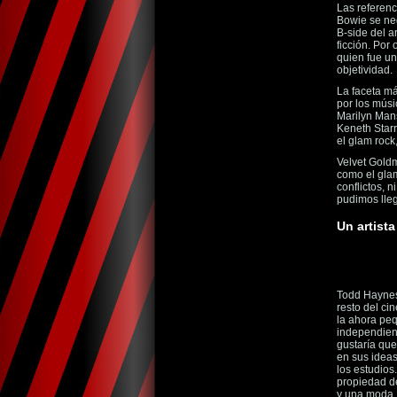
Las referenc
Bowie se neg
B-side del ar
ficción. Por 
quien fue un
objetividad.
La faceta má
por los mús
Marilyn Man
Keneth Starr
el glam rock
Velvet Goldm
como el glam
conflictos, 
pudimos lle
Un artist
Todd Haynes 
resto del ci
la ahora peq
independient
gustaría que
en sus ideas
los estudios
propiedad de
y una moda, 