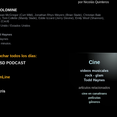
por Nicolás Quinteros
GOLDMINE
Ewan McGregor (Curt Wild), Jonathan Rhys-Meyers (Brian Slade), Christian Bale
), Toni Collette (Mandy Slade), Eddie Izzard (Jerry Devine), Emily Woof (Shannon),
 (Cecil)
 Unido / Estados Unidos
d Haynes
Haynes
 minutos.
char todos los días:
Cine
SD PODCAST
videos musicales
rock - glam
nLine
Todd Haynes
artículos relacionados
ris
cine en canaltrans
películas
géneros