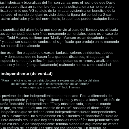
ias históricas y biográficas del film son varias, pero el hecho de que David
ara a que utilizaran su nombre (aunque la película toma su nombre de un
tista) permitió que VG se aleje de la mirada revisionista en beneficio de la
otro lado, el mundo del glam es visto desde la figura del periodista Stuart
 activo admirador y fan del movimiento, lo que hace perder cualquier tipo de
s superficial del glam fue la que sobrevivió al paso del tiempo y es utilizada
icos contemporáneos con fines meramente comerciales, como es el caso de
son. Todd Haynes sostiene que "Marilyn Manson es tan decadente como
" y que al ser sacado de contexto, el significado que produjo en su momento
, se ha perdido totalmente.
ine es un film plagado de excesos, fantasía, colores estridentes, deseos -
 -; y demuestra que no hacen falta grandes discursos, ni tragedias, ni
ni supuesta seriedad y reflexión, para que podamos mirarnos y analizar lo que
gar a ser y lo que (desgraciadamente) realmente somos como sociedad.
a independiente (de verdad)
"Para mí el cine no es un vehículo para la expresión profunda del alma
del director, sino un acto de interpretación de las formas
y lenguajes que conocemos" Todd Haynes
proviene del cine independiente norteamericano. Pero a diferencia del
ne independiente yanqui, Haynes tiene talento y escapa a todos los clichés de
ueña "industria" independiente. "Estoy más bien solo, aun en el mundo
e que, en realidad, es una especie de chiste", sostiene el director. "Me
 las películas que se definen como independientes fueran independientes
, en sus conceptos, no simplemente en sus fuentes de financiación fuera de
. Pero además resulta que hoy casi todas las compañías independientes son
 un estudio. Lo de "independiente" termina siendo un argumento de ventas
y la estética de las películas sufre por esa tendencia. En general, se