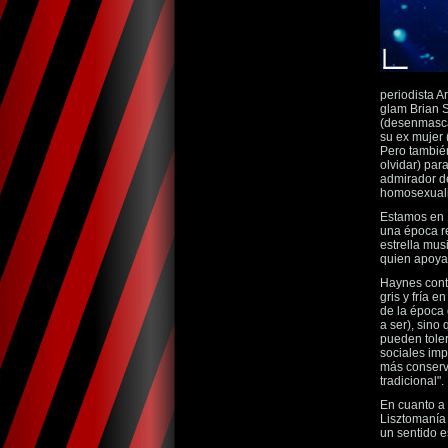
periodista Ar
glam Brian 
(desenmascar
su ex mujer 
Pero también
olvidar) para
admirador de
homosexualid
Estamos en 1
una época re
estrella mus
quien apoya 
Haynes contr
gris y fría 
de la época 
a ser), sino
pueden toler
sociales imp
más conserva
tradicional".
En cuanto a l
Lisztomanía 
un sentido e