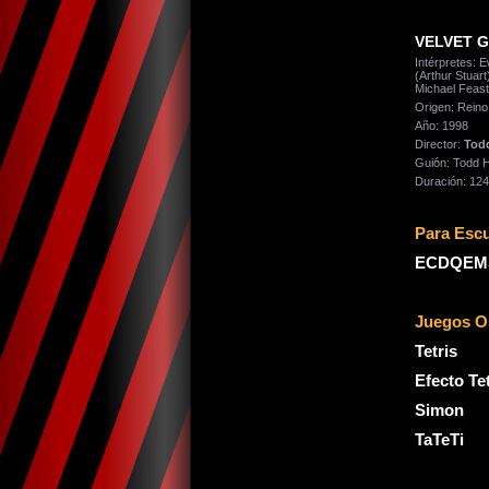
VELVET 
Intérpretes: 
(Arthur Stuart
Michael Feast
Origen: Reino
Año: 1998
Director:
Tod
Guión: Todd 
Duración: 124
Para Escu
ECDQEM
Juegos O
Tetris
Efecto Tet
Simon
TaTeTi