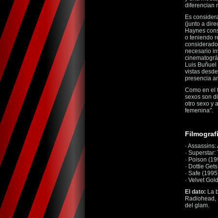
diferencian 
Es consider
(junto a dir
Haynes cons
o teniendo r
considerados
necesario in
cinematográf
Luis Buñuel 
vistas desde
presencia a
Como en el f
sexos son di
otro sexo y 
femenina".
Filmograf
· Assassins:
· Superstar:
· Poison (19
· Dottie Get
· Safe (1995
· Velvet Gol
El dato:
La b
Radiohead, S
del glam.