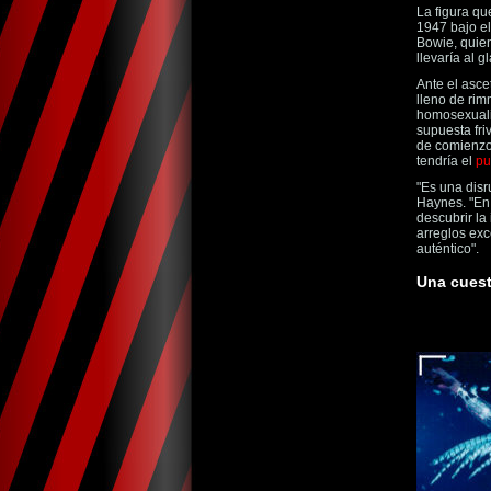
La figura q
1947 bajo e
Bowie, quien
llevaría al 
Ante el asce
lleno de rim
homosexualid
supuesta fri
de comienzos
tendría el
pu
"Es una disr
Haynes. "En 
descubrir la
arreglos exc
auténtico".
Una cuest