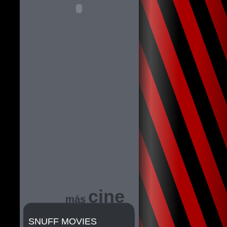
cine
más
SNUFF MOVIES