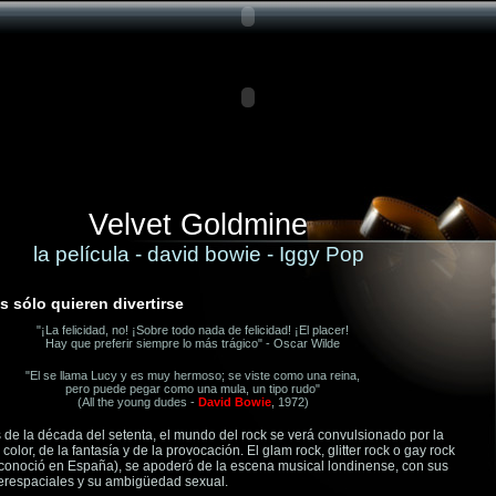
Velvet Goldmine
la película - david bowie - Iggy Pop
s sólo quieren divertirse
"¡La felicidad, no! ¡Sobre todo nada de felicidad! ¡El placer!
Hay que preferir siempre lo más trágico" - Oscar Wilde
"El se llama Lucy y es muy hermoso; se viste como una reina,
pero puede pegar como una mula, un tipo rudo"
(All the young dudes -
David Bowie
, 1972)
de la década del setenta, el mundo del rock se verá convulsionado por la
 color, de la fantasía y de la provocación. El glam rock, glitter rock o gay rock
conoció en España), se apoderó de la escena musical londinense, con sus
terespaciales y su ambigüedad sexual.