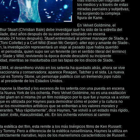
más íntimos del magnate de
los medios y a través de estas
miradas parciales y subjetivas,
irá surgiendo la compleja
figura de Kane.
En Velvet Goldmine, el
thur Stuart (Christian Bale) debe investigar qué ha sido de la estrella del
Slade, diez años después de su asesinato simulado en escena
ado 24 horas después). Stuart entrevistará al primer manager de Slade, a
(Toni Collette) y a Curt Wild (Ewan Mc Gergor) -alter ego y amante de Slade-.
, la investigación representará un viaje al pasado (que había querido
 el periodista, quien supo ser un ferviente (en el sentido literal del término)
 Slade y Wild; reviviendo la época donde descubrió su incipiente
ad, mientras se masturbaba con las tapas de los discos de Slade.
984, el desenfreno vivido en los setenta ha quedado atrás, ahora se vive
accionaria y conservadora: aparece Reagan, Tatcher y el sida. La nueva
ical es Tommy Stone, un personaje patético con un tremendo jopo rubio
al presidente de los Estados Unidos.
apone la libertad y los excesos de los setenta con una puesta en escena
en la Nueva York de los ochenta. Pero Velvet Goldmine, no es una exaltación
del glam en sí misma (ni un film nostálgico por lo que fue y nunca va a volver
 que es utilizada por Haynes para demostrar cómo el poder y la cultura no
ar los movimientos artísticos que se enfrentan a los valores morales y
erantes. "Muy rápidamente", dice Haynes, "se volvió a un estado más rígido,
dor: éxito, masculinidad, etc. En los ochenta volvimos al camino
a estética del film, esta remite a los más lisérgicos films de Ken Russell:
y Tommy. Pero a diferencia de la estética russelliniana, Haynes la utiliza en
strictamente narrativo, lejos de los manierismos característicos de Russell.