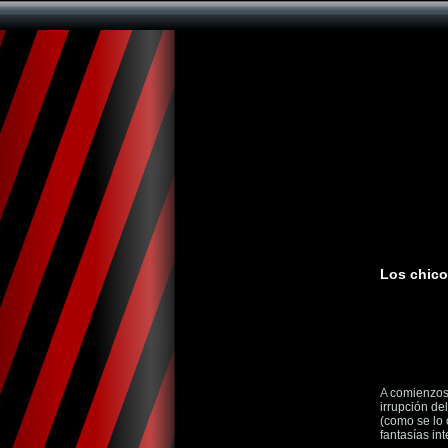
Los chico
A
comienzos 
irrupción del
(como se lo 
fantasías in