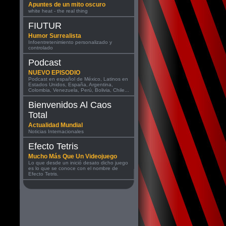
Apuntes de un mito oscuro
white heat - the real thing
FIUTUR
Humor Surrealista
Infoentretenimiento personalizado y
controlado
Podcast
NUEVO EPISODIO
Podcast en español de México, Latinos en
Estados Unidos, España, Argentina,
Colombia, Venezuela, Perú, Bolivia, Chile...
Bienvenidos Al Caos
Total
Actualidad Mundial
Noticias Internacionales
Efecto Tetris
Mucho Más Que Un Videojuego
Lo que desde un inició desato dicho juego
es lo que se conoce con el nombre de
Efecto Tetris.