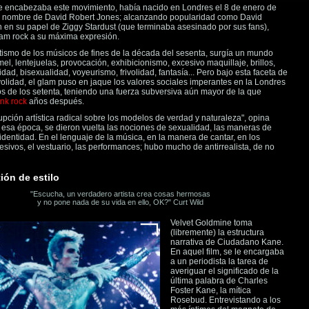
ue encabezaba este movimiento, había nacido en Londres el 8 de enero de
l nombre de David Robert Jones; alcanzando popularidad como David
 en su papel de Ziggy Stardust (que terminaba asesinado por sus fans),
glam rock a su máxima expresión.
tismo de los músicos de fines de la década del sesenta, surgía un mundo
mel, lentejuelas, provocación, exhibicionismo, excesivo maquillaje, brillos,
ad, bisexualidad, voyeurismo, frivolidad, fantasía... Pero bajo esta faceta de
volidad, el glam puso en jaque los valores sociales imperantes en la Londres
 de los setenta, teniendo una fuerza subversiva aún mayor de la que
nk rock
años después.
upción artística radical sobre los modelos de verdad y naturaleza", opina
esa época, se dieron vuelta las nociones de sexualidad, las maneras de
 identidad. En el lenguaje de la música, en la manera de cantar, en los
esivos, el vestuario, las performances; hubo mucho de antirrealista, de no
ión de estilo
"Escucha, un verdadero artista crea cosas hermosas
y no pone nada de su vida en ello, OK?" Curt Wild
Velvet Goldmine toma
(libremente) la estructura
narrativa de Ciudadano Kane.
En aquel film, se le encargaba
a un periodista la tarea de
averiguar el significado de la
última palabra de Charles
Foster Kane, la mítica
Rosebud. Entrevistando a los